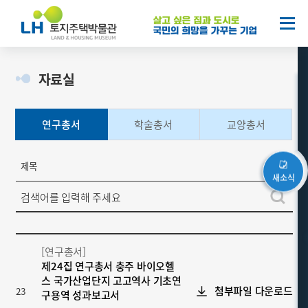
열기
자료실
연구총서
학술총서
교양총서
연
구
총
검색
서
[연구총서]
제24집 연구총서 충주 바이오헬
스 국가산업단지 고고역사 기초연
첨부파일 다운로드
23
구용역 성과보고서